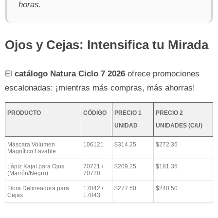
horas.
Ojos y Cejas: Intensifica tu Mirada
El
catálogo Natura Ciclo 7 2026
ofrece promociones
escalonadas: ¡mientras más compras, más ahorras!
PRODUCTO
CÓDIGO
PRECIO 1
PRECIO 2
UNIDAD
UNIDADES (C/U)
Máscara Volumen
106121
$314.25
$272.35
Magnífico Lavable
Lápiz Kajal para Ojos
70721 /
$209.25
$181.35
(Marrón/Negro)
70720
Fibra Delineadora para
17042 /
$277.50
$240.50
Cejas
17043