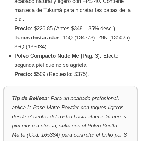
acabado natural y ligero con FPS 40. Contiene
manteca de Tukumá para hidratar las capas de la
piel.
Precio:
$226.85 (Antes $349 – 35% desc.)
Tonos destacados:
15Q (134778), 29N (135025),
35Q (135034).
Polvo Compacto Nude Me (Pág. 3):
Efecto
segunda piel que no se agrieta.
Precio:
$509 (Repuesto: $375).
Tip de Belleza:
Para un acabado profesional,
aplica la Base Matte Powder con toques ligeros
desde el centro del rostro hacia afuera. Si tienes
piel mixta a oleosa, sella con el
Polvo Suelto
Matte (Cód. 165384)
para controlar el brillo por 8