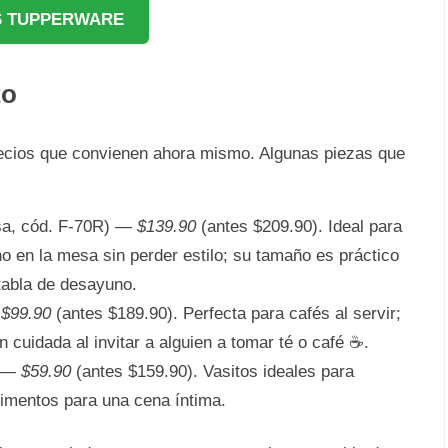
 TUPPERWARE
to
precios que convienen ahora mismo. Algunas piezas que
sa, cód. F-70R) —
$139.90
(antes $209.90). Ideal para
 en la mesa sin perder estilo; su tamaño es práctico
tabla de desayuno.
—
$99.90
(antes $189.90). Perfecta para cafés al servir;
 cuidada al invitar a alguien a tomar té o café ☕.
) —
$59.90
(antes $159.90). Vasitos ideales para
imentos para una cena íntima.