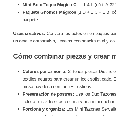
Mini Bote Toque Mágico C — 1.4 L
(cód. A-3
Paquete Gnomos Mágicos
(1 D + 1 C + 1 B, c
paquete.
Usos creativos:
Convertí los botes en empaques para
un detalle corporativo, llenalos con snacks mini y co
Cómo combinar piezas y crear m
Colores por armonía:
Si tenés piezas Distinci
textiles neutros para crear un look sofisticado.
mesa navideña con toques rústicos.
Presentación de postres:
Usá los Dúo Tazones 
colocá frutas frescas encima y una mini cuchari
Porcioná y organiza:
Los Mini Tazones Servalie