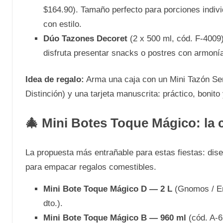
$164.90). Tamaño perfecto para porciones indivi
con estilo.
Dúo Tazones Decoret
(2 x 500 ml, cód. F-400
disfruta presentar snacks o postres con armoní
Idea de regalo:
Arma una caja con un Mini Tazón Se
Distinción) y una tarjeta manuscrita: práctico, bonit
🎄 Mini Botes Toque Mágico: la c
La propuesta más entrañable para estas fiestas: dis
para empacar regalos comestibles.
Mini Bote Toque Mágico D — 2 L
(Gnomos / En
dto.).
Mini Bote Toque Mágico B — 960 ml
(cód. A-