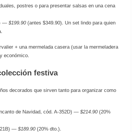
duales, postres o para presentar salsas en una cena
9) —
$199.90
(antes $349.90). Un set lindo para quien
a.
rvalier + una mermelada casera (usar la mermeladera
o y económico.
olección festiva
eños decorados que sirven tanto para organizar como
canto de Navidad, cód. A-352D) —
$214.90
(20%
621B) —
$189.90
(20% dto.).