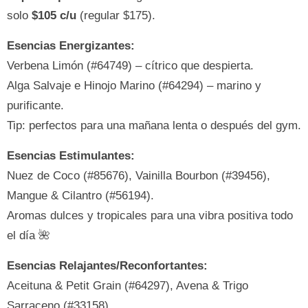
solo
$105 c/u
(regular $175).
Esencias Energizantes:
Verbena Limón (#64749) – cítrico que despierta.
Alga Salvaje e Hinojo Marino (#64294) – marino y
purificante.
Tip: perfectos para una mañana lenta o después del gym.
Esencias Estimulantes:
Nuez de Coco (#85676), Vainilla Bourbon (#39456),
Mangue & Cilantro (#56194).
Aromas dulces y tropicales para una vibra positiva todo
el día 🌺
Esencias Relajantes/Reconfortantes:
Aceituna & Petit Grain (#64297), Avena & Trigo
Sarraceno (#33158).