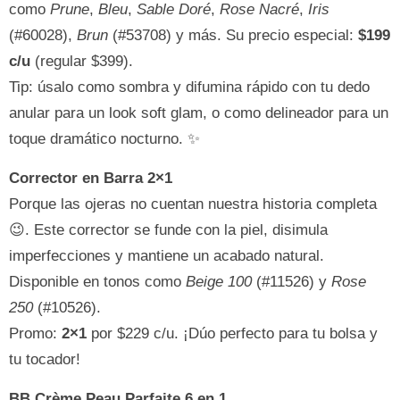
como
Prune
,
Bleu
,
Sable Doré
,
Rose Nacré
,
Iris
(#60028),
Brun
(#53708) y más. Su precio especial:
$199
c/u
(regular $399).
Tip: úsalo como sombra y difumina rápido con tu dedo
anular para un look soft glam, o como delineador para un
toque dramático nocturno. ✨
Corrector en Barra 2×1
Porque las ojeras no cuentan nuestra historia completa
😉. Este corrector se funde con la piel, disimula
imperfecciones y mantiene un acabado natural.
Disponible en tonos como
Beige 100
(#11526) y
Rose
250
(#10526).
Promo:
2×1
por $229 c/u. ¡Dúo perfecto para tu bolsa y
tu tocador!
BB Crème Peau Parfaite 6 en 1