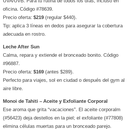
UVA/UVB. Para tu rutina de todos los días, incluso en
oficina. Código #78639.
Precio oferta:
$219
(regular $440).
Tip: aplica 3 líneas en dedos para asegurar la cobertura
adecuada en rostro.
Leche After Sun
Calma, repara y extiende el bronceado bonito. Código
#96887.
Precio oferta:
$169
(antes $289).
Perfecto para viajes, sol en ciudad o después del gym al
aire libre.
Monoi de Tahiti – Aceite y Exfoliante Corporal
Ese aroma que grita “vacaciones”. El aceite corporalm
(#56423) deja destellos en la piel; el exfoliante (#77808)
elimina células muertas para un bronceado parejo.