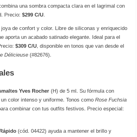
: combina una sombra compacta clara en el lagrimal con
d. Precio:
$299 C/U
.
joya de confort y color. Libre de siliconas y enriquecido
que aporta un acabado satinado elegante. Ideal para el
Precio:
$309 C/U
, disponible en tonos que van desde el
le Délicieuse
(#82676).
ales
smaltes Yves Rocher
(H) de 5 ml. Su fórmula con
a un color intenso y uniforme. Tonos como
Rose Fuchsia
ra combinar con tus outfits festivos. Precio especial:
 Rápido
(cód. 04422) ayuda a mantener el brillo y