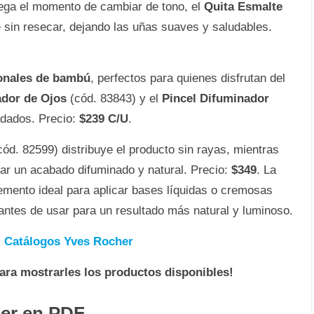
lega el momento de cambiar de tono, el
Quita Esmalte
 sin resecar, dejando las uñas suaves y saludables.
ionales de bambú
, perfectos para quienes disfrutan del
ador de Ojos
(cód. 83843) y el
Pincel Difuminador
adados. Precio:
$239 C/U
.
ód. 82599) distribuye el producto sin rayas, mientras
ar un acabado difuminado y natural. Precio:
$349
. La
mento ideal para aplicar bases líquidas o cremosas
ntes de usar para un resultado más natural y luminoso.

Catálogos Yves Rocher
para mostrarles los productos disponibles!
her en PDF