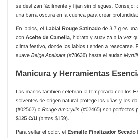
se deslizan fácilmente y fijan sin pliegues. Consejo
una barra oscura en la cuenca para crear profundida
En labios, el
Labial Rouge Satinado
de 3.7 g es una 
con
Aceite de Camelia
, hidrata y suaviza a la vez 
clima festivo, donde los labios tienden a resecarse. 
suave
Beige Apaisant
(#78638) hasta el audaz
Myrtil
Manicura y Herramientas Esenci
Las manos también celebran la temporada con los
E
solventes de origen natural protege las uñas y les d
(#02562) o
Rouge Amaryllis
(#02465) son perfectos pa
$125 C/U
(antes $159).
Para sellar el color, el
Esmalte Finalizador Secado