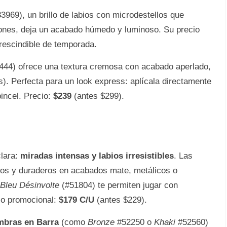
3969), un brillo de labios con microdestellos que
niones, deja un acabado húmedo y luminoso. Su precio
rescindible de temporada.
444) ofrece una textura cremosa con acabado aperlado,
s). Perfecta para un look express: aplícala directamente
incel. Precio:
$239
(antes $299).
clara:
miradas intensas y labios irresistibles
. Las
cos y duraderos en acabados mate, metálicos o
Bleu Désinvolte
(#51804) te permiten jugar con
cio promocional:
$179 C/U
(antes $229).
bras en Barra
(como
Bronze
#52250 o
Khaki
#52560)