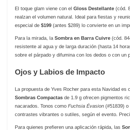
El toque glam viene con el
Gloss Destellante
(cód. 8
realzan el volumen natural. Ideal para fiestas y reu
especial de
$199
(antes $289) lo convierte en un imp
Para la mirada, la
Sombra en Barra Cuivre
(cód. 84
resistente al agua y de larga duración (hasta 14 hora
sobre el párpado y difumina con los dedos o con un p
Ojos y Labios de Impacto
La propuesta de Yves Rocher para esta Navidad es 
Sombras Compactas
de 1.9 g ofrecen pigmentos ri
nacarados. Tonos como
Fuchsia Évasion
(#51839) o
contrastes vibrantes o sutiles, según el evento. Pre
Para quienes prefieren una aplicación rápida, las
Som