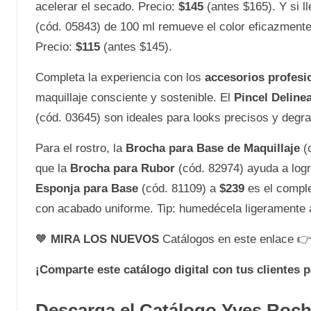
acelerar el secado. Precio:
$145
(antes $165). Y si l
(cód. 05843) de 100 ml remueve el color eficazmente
Precio:
$115
(antes $145).
Completa la experiencia con los
accesorios profes
maquillaje consciente y sostenible. El
Pincel Deline
(cód. 03645) son ideales para looks precisos y degr
Para el rostro, la
Brocha para Base de Maquillaje
(c
que la
Brocha para Rubor
(cód. 82974) ayuda a logr
Esponja para Base
(cód. 81109) a
$239
es el comple
con acabado uniforme. Tip: humedécela ligeramente a
🧡
MIRA LOS NUEVOS
Catálogos en este enlace 
¡Comparte este catálogo digital con tus clientes 
Descarga el Catálogo Yves Roc