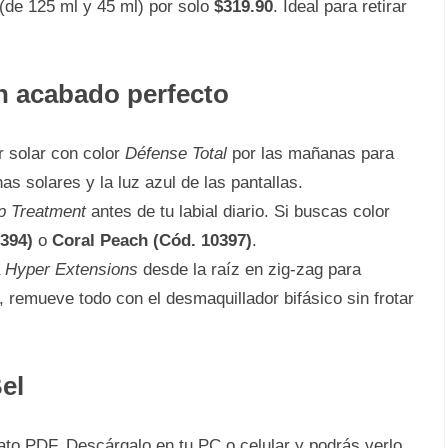
 (de 125 ml y 45 ml) por solo
$319.90
. Ideal para retirar
n acabado perfecto
r solar con color
Défense Total
por las mañanas para
as solares y la luz azul de las pantallas.
p Treatment
antes de tu labial diario. Si buscas color
394)
o
Coral Peach (Cód. 10397)
.
a
Hyper Extensions
desde la raíz en zig-zag para
, remueve todo con el desmaquillador bifásico sin frotar
el
ato PDF. Descárgalo en tu PC o celular y podrás verlo