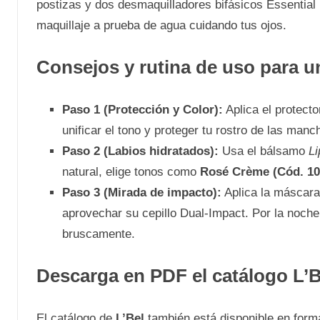
postizas y dos desmaquilladores bifásicos Essential
maquillaje a prueba de agua cuidando tus ojos.
Consejos y rutina de uso para u
Paso 1 (Protección y Color):
Aplica el protecto
unificar el tono y proteger tu rostro de las manch
Paso 2 (Labios hidratados):
Usa el bálsamo
Li
natural, elige tonos como
Rosé Crème (Cód. 10
Paso 3 (Mirada de impacto):
Aplica la máscar
aprovechar su cepillo Dual-Impact. Por la noche
bruscamente.
Descarga en PDF el catálogo L’B
El catálogo de
L’Bel
también está disponible en form