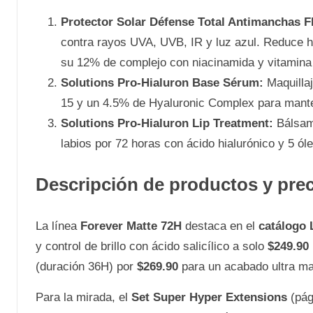
Protector Solar Défense Total Antimanchas F
contra rayos UVA, UVB, IR y luz azul. Reduce 
su 12% de complejo con niacinamida y vitamina 
Solutions Pro-Hialuron Base Sérum:
Maquillaj
15 y un 4.5% de Hyaluronic Complex para mantene
Solutions Pro-Hialuron Lip Treatment:
Bálsamo
labios por 72 horas con ácido hialurónico y 5 ól
Descripción de productos y pre
La línea
Forever Matte 72H
destaca en el
catálogo
y control de brillo con ácido salicílico a solo
$249.90
(duración 36H) por
$269.90
para un acabado ultra mat
Para la mirada, el
Set Super Hyper Extensions
(pág