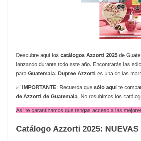
Descubre aquí los
catálogos
Azzorti 2025
de Guate
lanzando durante todo este año. Encontrarás las edi
para
Guatemala
.
Dupree Azzorti
es una de las mar
✅
IMPORTANTE
: Recuerda que
sólo aquí
te compar
de Azzorti de Guatemala
. No resubimos los catálog
Así te garantizamos que tengas acceso a las mejores
Catálogo Azzorti 2025: NUEVA