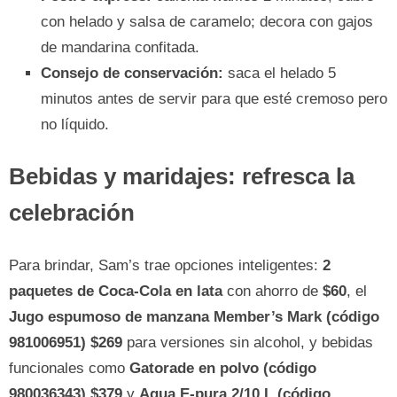
con helado y salsa de caramelo; decora con gajos
de mandarina confitada.
Consejo de conservación:
saca el helado 5
minutos antes de servir para que esté cremoso pero
no líquido.
Bebidas y maridajes: refresca la
celebración
Para brindar, Sam’s trae opciones inteligentes:
2
paquetes de Coca-Cola en lata
con ahorro de
$60
, el
Jugo espumoso de manzana Member’s Mark (código
981006951) $269
para versiones sin alcohol, y bebidas
funcionales como
Gatorade en polvo (código
980036343) $379
y
Agua E-pura 2/10 L (código