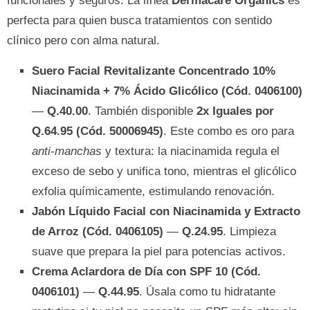
funcionales y seguros. La línea
Dermacare Organics
es
perfecta para quien busca tratamientos con sentido
clínico pero con alma natural.
Suero Facial Revitalizante Concentrado 10%
Niacinamida + 7% Ácido Glicólico (Cód. 0406100)
—
Q.40.00
. También disponible
2x Iguales por
Q.64.95 (Cód. 50006945)
. Este combo es oro para
anti-manchas
y textura: la niacinamida regula el
exceso de sebo y unifica tono, mientras el glicólico
exfolia químicamente, estimulando renovación.
Jabón Líquido Facial con Niacinamida y Extracto
de Arroz (Cód. 0406105)
—
Q.24.95
. Limpieza
suave que prepara la piel para potencias activos.
Crema Aclardora de Día con SPF 10 (Cód.
0406101)
—
Q.44.95
. Úsala como tu hidratante