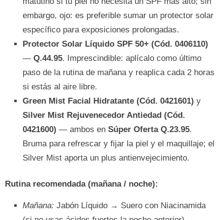
matutino si tu piel no necesita un SPF más alto; sin
embargo, ojo: es preferible sumar un protector solar
específico para exposiciones prolongadas.
Protector Solar Líquido SPF 50+ (Cód. 0406110)
—
Q.44.95
. Imprescindible: aplícalo como último
paso de la rutina de mañana y reaplica cada 2 horas
si estás al aire libre.
Green Mist Facial Hidratante (Cód. 0421601)
y
Silver Mist Rejuvenecedor Antiedad (Cód.
0421600)
— ambos en
Súper Oferta Q.23.95
.
Bruma para refrescar y fijar la piel y el maquillaje; el
Silver Mist aporta un plus antienvejecimiento.
Rutina recomendada (mañana / noche):
Mañana:
Jabón Líquido → Suero con Niacinamida
(si no usas ácidos fuertes la noche anterior) →