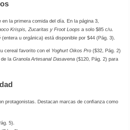
vos
en la primera comida del día. En la página 3,
oco Krispis, Zucaritas y Froot Loops
a solo $85 c/u.
é
(entera u orgánica) está disponible por $44 (Pág. 3).
 cereal favorito con el
Yoghurt Oikos Pro
($32, Pág. 2)
 de la
Granola Artesanal Dasavena
($120, Pág. 2) para
idad
s son protagonistas. Destacan marcas de confianza como
ág. 5).