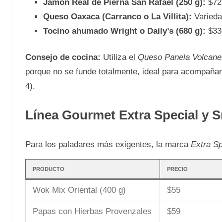
Jamón Real de Pierna San Rafael (250 g):
$72 
Queso Oaxaca (Carranco o La Villita):
Varieda
Tocino ahumado Wright o Daily’s (680 g):
$330
Consejo de cocina:
Utiliza el
Queso Panela Volcane
porque no se funde totalmente, ideal para acompaña
4).
Línea Gourmet Extra Special y 
Para los paladares más exigentes, la marca
Extra Sp
PRODUCTO
PRECIO
Wok Mix Oriental (400 g)
$55
Papas con Hierbas Provenzales
$59