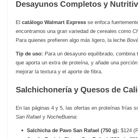
Desayunos Completos y Nutriti
El
catálogo Walmart Express
se enfoca fuertemente 
encontramos una gran variedad de cereales como
Ch
Para quienes prefieren algo más ligero, la leche
Bov
Tip de uso:
Para un desayuno equilibrado, combina tu
que aporta un extra de proteína, y añade una porción
mejorar la textura y el aporte de fibra.
Salchichonería y Quesos de Cal
En las páginas 4 y 5, las ofertas en proteínas fría
San Rafael
y
NocheBuena
:
Salchicha de Pavo San Rafael (750 g):
$124 (P