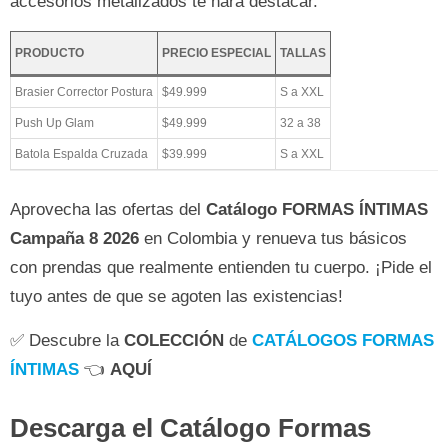
accesorios metalizados te hará destacar.
PRODUCTO
PRECIO ESPECIAL
TALLAS
Brasier Corrector Postura
$49.999
S a XXL
Push Up Glam
$49.999
32 a 38
Batola Espalda Cruzada
$39.999
S a XXL
Aprovecha las ofertas del
Catálogo FORMAS ÍNTIMAS
Campaña 8 2026
en Colombia y renueva tus básicos
con prendas que realmente entienden tu cuerpo. ¡Pide el
tuyo antes de que se agoten las existencias!
✅ Descubre la
COLECCIÓN
de
CATÁLOGOS FORMAS
ÍNTIMAS
👈
AQUÍ
Descarga el Catálogo Formas