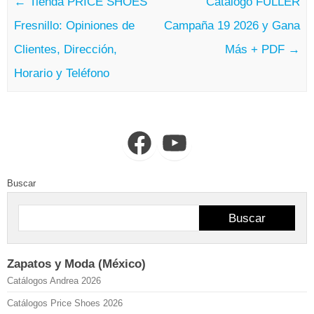
←
Tienda PRICE SHOES
Catálogo FULLER
Fresnillo: Opiniones de
Campaña 19 2026 y Gana
Clientes, Dirección,
Más + PDF
→
Horario y Teléfono
Facebook
YouTube
Buscar
Buscar
Zapatos y Moda (México)
Catálogos Andrea 2026
Catálogos Price Shoes 2026