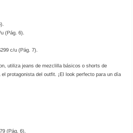
).
u (Pág. 6).
299 c/u (Pág. 7).
 utiliza jeans de mezclilla básicos o shorts de
l protagonista del outfit. ¡El look perfecto para un día
9 (Pág. 6).