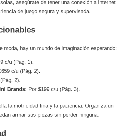
olas, asegúrate de tener una conexión a internet
eriencia de juego segura y supervisada.
cionables
 de moda, hay un mundo de imaginación esperando:
9 c/u (Pág. 1).
659 c/u (Pág. 2).
(Pág. 2).
ini Brands:
Por $199 c/u (Pág. 3).
la la motricidad fina y la paciencia. Organiza un
uedan armar sus piezas sin perder ninguna.
ad