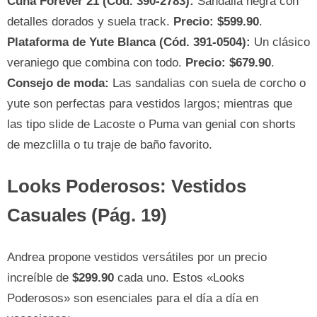
Cuña Forever 21 (Cód. 390-2783):
Sandalia negra con
detalles dorados y suela track.
Precio: $599.90
.
Plataforma de Yute Blanca (Cód. 391-0504):
Un clásico
veraniego que combina con todo.
Precio: $679.90
.
Consejo de moda:
Las sandalias con suela de corcho o
yute son perfectas para vestidos largos; mientras que
las tipo slide de Lacoste o Puma van genial con shorts
de mezclilla o tu traje de baño favorito.
Looks Poderosos: Vestidos
Casuales (Pág. 19)
Andrea propone vestidos versátiles por un precio
increíble de
$299.90
cada uno. Estos «Looks
Poderosos» son esenciales para el día a día en