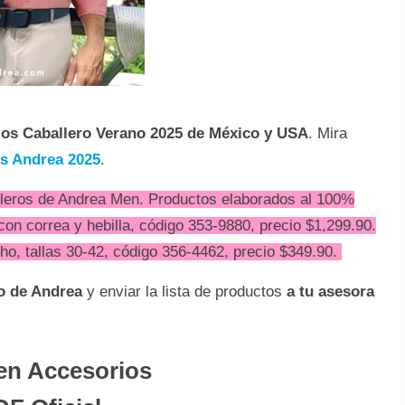
ios Caballero Verano 2025
de México y USA
. Mira
os Andrea 2025
.
leros de Andrea Men. Productos elaborados al 100%
 con correa y hebilla, código 353-9880, precio $1,299.90.
ho, tallas 30-42, código 356-4462, precio $349.90.
do de Andrea
y enviar la lista de productos
a tu asesora
en Accesorios