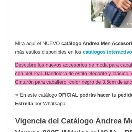
Mira aquí el NUEVO
catálogo Andrea Men Accesor
más estilos disponibles en los
catálogos interactiv
Descubre los nuevos accesorios de moda para cabal
con piel real. Bandolera de estilo elegante y clásico,
Cinturón para caballero, color negro de 3.5cm de anc
⭐ En este catálogo
OFICIAL
podrás hacer tu pedi
Estrella
por Whatsapp.
Vigencia del Catálogo Andrea M