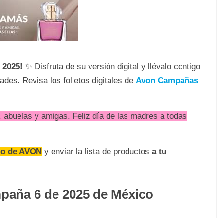
 2025!
✨ Disfruta de su versión digital y llévalo contigo
des. Revisa los folletos digitales de
Avon Campañas
abuelas y amigas. Feliz día de las madres a todas
do de AVON
y enviar la lista de productos
a tu
paña 6 de 2025 de México