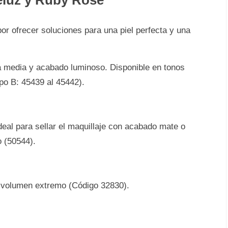
eluz y Ruby Rose
or ofrecer soluciones para una piel perfecta y una
 media y acabado luminoso. Disponible en tonos
po B: 45439 al 45442).
deal para sellar el maquillaje con acabado mate o
o (50544).
 volumen extremo (Código 32830).