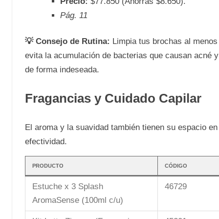
Precio:
$77.850 (Ahorras $8.650).
Pág. 11
💡 Consejo de Rutina:
Limpia tus brochas al menos 
evita la acumulación de bacterias que causan acné 
de forma indeseada.
Fragancias y Cuidado Capilar
El aroma y la suavidad también tienen su espacio e
efectividad.
PRODUCTO
CÓDIGO
Estuche x 3 Splash
46729
AromaSense (100ml c/u)