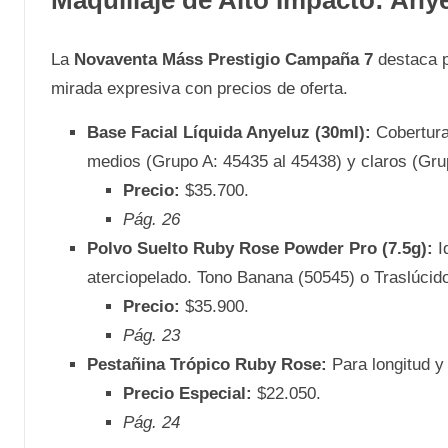
Maquillaje de Alto Impacto: Any
La
Novaventa Máss Prestigio Campaña 7
destaca p
mirada expresiva con precios de oferta.
Base Facial Líquida Anyeluz (30ml):
Cobertura
medios (Grupo A: 45435 al 45438) y claros (Gru
Precio:
$35.700.
Pág. 26
Polvo Suelto Ruby Rose Powder Pro (7.5g):
I
aterciopelado. Tono Banana (50545) o Traslúcid
Precio:
$35.900.
Pág. 23
Pestañina Trópico Ruby Rose:
Para longitud y
Precio Especial:
$22.050.
Pág. 24