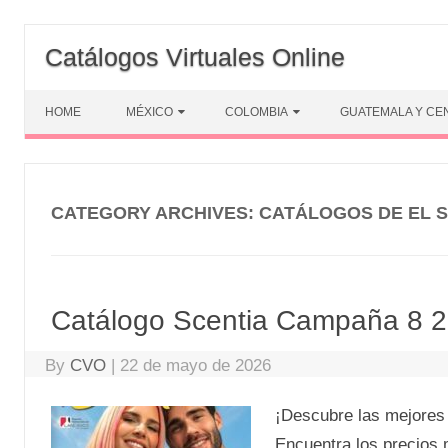
Skip
to
Catálogos Virtuales Online
content
HOME
MÉXICO
COLOMBIA
GUATEMALA Y CE
CATEGORY ARCHIVES:
CATÁLOGOS DE EL 
Catálogo Scentia Campaña 8 
By
CVO
|
22 de mayo de 2026
¡Descubre las mejores
Encuentra los precios 