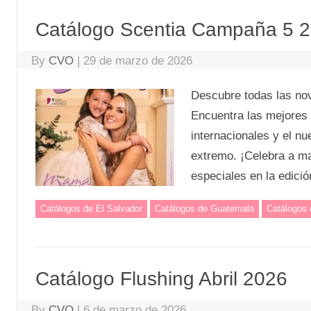
Catálogo Scentia Campaña 5 
By
CVO
|
29 de marzo de 2026
Descubre todas las no
Encuentra las mejores 
internacionales y el nu
extremo. ¡Celebra a m
especiales en la edici
Catálogos de El Salvador
Catálogos de Guatemala
Catálogos
Catálogo Flushing Abril 2026
By
CVO
|
6 de marzo de 2026