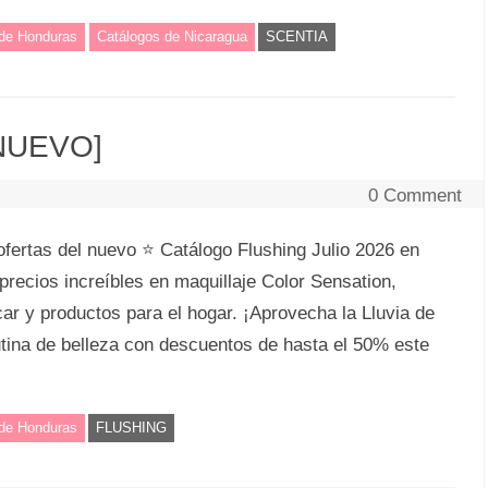
 de Honduras
Catálogos de Nicaragua
SCENTIA
[NUEVO]
0 Comment
fertas del nuevo ⭐ Catálogo Flushing Julio 2026 en
recios increíbles en maquillaje Color Sensation,
 y productos para el hogar. ¡Aprovecha la Lluvia de
utina de belleza con descuentos de hasta el 50% este
 de Honduras
FLUSHING