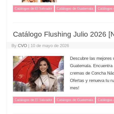
Catálogos de El Salvador
Catálogos de Guatemala
Catálogos
Catálogo Flushing Julio 2026 
By
CVO
|
10 de mayo de 2026
Descubre las mejores o
Guatemala. Encuentra p
cremas de Concha Nácar
Ofertas y renueva tu r
mes!
Catálogos de El Salvador
Catálogos de Guatemala
Catálogos