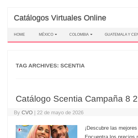
Skip
to
Catálogos Virtuales Online
content
HOME
MÉXICO
COLOMBIA
GUATEMALA Y CE
TAG ARCHIVES:
SCENTIA
Catálogo Scentia Campaña 8 
By
CVO
|
22 de mayo de 2026
¡Descubre las mejores
Encuentra los precios 