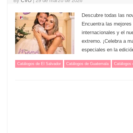
By
CVO
|
29 de marzo de 2026
Descubre todas las no
Encuentra las mejores 
internacionales y el nu
extremo. ¡Celebra a m
especiales en la edici
Catálogos de El Salvador
Catálogos de Guatemala
Catálogos