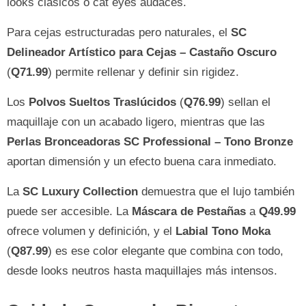
looks clásicos o cat eyes audaces.
Para cejas estructuradas pero naturales, el
SC
Delineador Artístico para Cejas – Castaño Oscuro
(
Q71.99
) permite rellenar y definir sin rigidez.
Los
Polvos Sueltos Traslúcidos
(
Q76.99
) sellan el
maquillaje con un acabado ligero, mientras que las
Perlas Bronceadoras SC Professional – Tono Bronze
aportan dimensión y un efecto buena cara inmediato.
La
SC Luxury Collection
demuestra que el lujo también
puede ser accesible. La
Máscara de Pestañas
a
Q49.99
ofrece volumen y definición, y el
Labial Tono Moka
(
Q87.99
) es ese color elegante que combina con todo,
desde looks neutros hasta maquillajes más intensos.