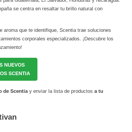
les para Guatemala, El Salvador, Honduras y Nicaragua.
aña se centra en resaltar tu brillo natural con
e aroma que te identifique, Scentia trae soluciones
atamientos corporales especializados. ¡Descubre los
nzamiento!
S NUEVOS
OS SCENTIA
do de
Scentia
y enviar la lista de productos
a tu
tivan