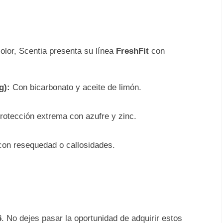
olor, Scentia presenta su línea
FreshFit
con
g):
Con bicarbonato y aceite de limón.
otección extrema con azufre y zinc.
con resequedad o callosidades.
6
. No dejes pasar la oportunidad de adquirir estos