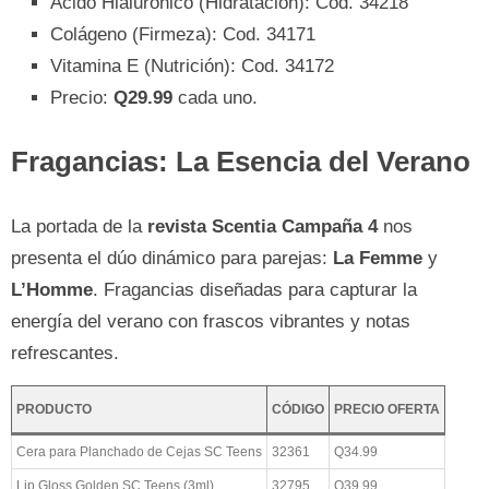
Ácido Hialurónico (Hidratación): Cod. 34218
Colágeno (Firmeza): Cod. 34171
Vitamina E (Nutrición): Cod. 34172
Precio:
Q29.99
cada uno.
Fragancias: La Esencia del Verano
La portada de la
revista Scentia Campaña 4
nos
presenta el dúo dinámico para parejas:
La Femme
y
L’Homme
. Fragancias diseñadas para capturar la
energía del verano con frascos vibrantes y notas
refrescantes.
PRODUCTO
CÓDIGO
PRECIO OFERTA
Cera para Planchado de Cejas SC Teens
32361
Q34.99
Lip Gloss Golden SC Teens (3ml)
32795
Q39.99