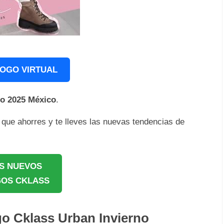
OGO VIRTUAL
o 2025
México
.
a que ahorres y te lleves las nuevas tendencias de
S NUEVOS
OS CKLASS
go Cklass Urban Invierno