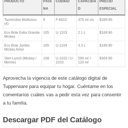
PRODUCTO
PÁGI
CÓDIGO
CAPACIDA
PRECIO
NA
D
ESPECIAL
Tazoncitos Multiusos
9
F-661C
370 ml c/u
$289.90
(4)
Eco Bote Extra Grande
105
U-1103
2.1 L
$169.90
Mickey
Eco Bote Jumbo
105
U-1104
3.3 L
$189.90
Mickey Amor
Slim Lunch (Mickey /
108
U-1032 / U-
590 ml +
$364.90
Minnie)
1033
120 ml
Aprovecha la vigencia de este catálogo digital de
Tupperware para equipar tu hogar. Cuéntame en los
comentarios cuáles vas a pedir esta vez para consentir
a tu familia.
Descargar PDF del Catálogo